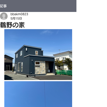
記事
bbakm0823
5月15日
鶴野の家