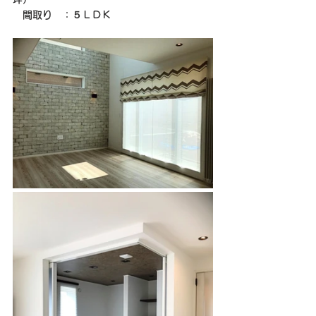
　間取り　：５ＬＤＫ