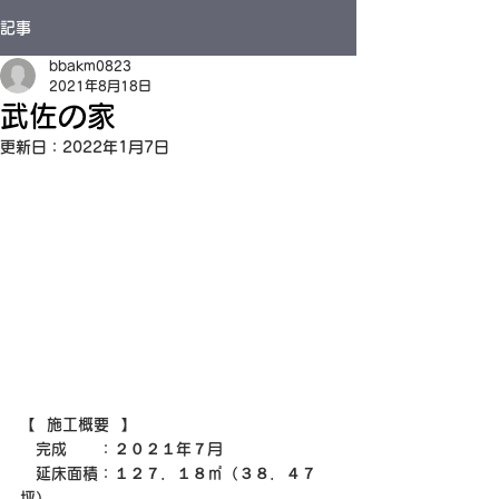
記事
bbakm0823
2021年8月18日
武佐の家
更新日：
2022年1月7日
【  施工概要  】
　完成　　：２０２１年７月
　延床面積：１２７．１８㎡（３８．４７
坪）　