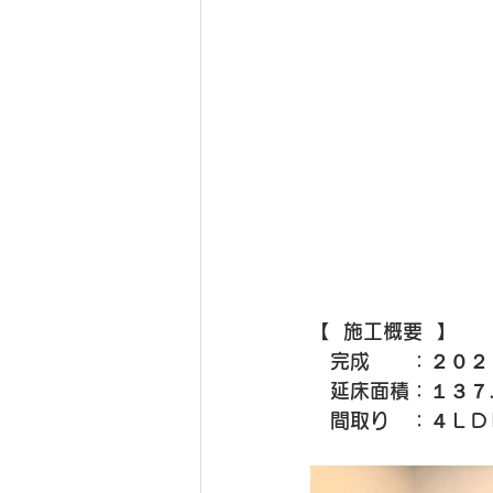
【  施工概要  】
　完成　　：２０２
　延床面積：１３７．
　間取り　：４ＬＤ