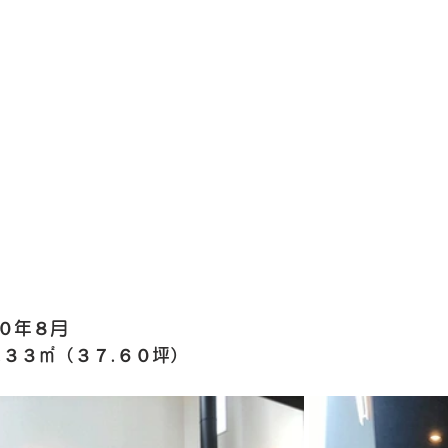
０年８月
.３３㎡（３７.６０坪）　