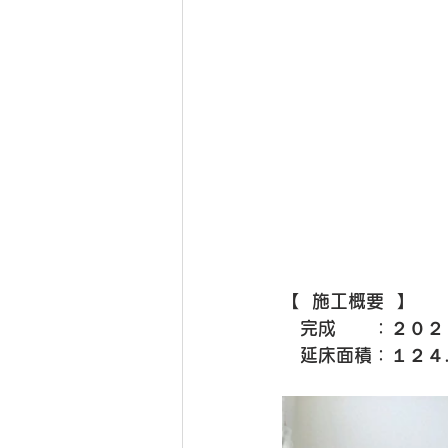
【  施工概要  】
　完成　　：２０２
　延床面積：１２４