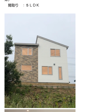
　間取り　：５ＬＤＫ